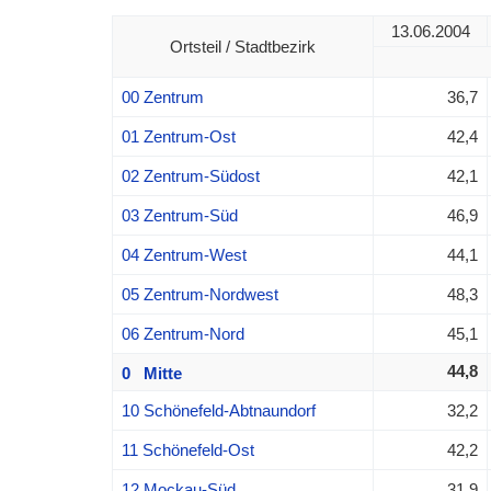
13.06.2004
Ortsteil / Stadtbezirk
00 Zentrum
36,7
01 Zentrum-Ost
42,4
02 Zentrum-Südost
42,1
03 Zentrum-Süd
46,9
04 Zentrum-West
44,1
05 Zentrum-Nordwest
48,3
06 Zentrum-Nord
45,1
44,8
0 Mitte
10 Schönefeld-Abtnaundorf
32,2
11 Schönefeld-Ost
42,2
12 Mockau-Süd
31,9