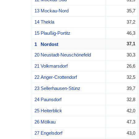
13 Mockau-Nord
35,7
14 Thekla
37,2
15 Plaußig-Portitz
46,3
37,1
1 Nordost
20 Neustadt-Neuschönefeld
30,3
21 Volkmarsdorf
26,6
22 Anger-Crottendorf
32,5
23 Sellerhausen-Stünz
39,7
24 Paunsdorf
32,8
25 Heiterblick
42,0
26 Mölkau
47,3
27 Engelsdorf
43,0