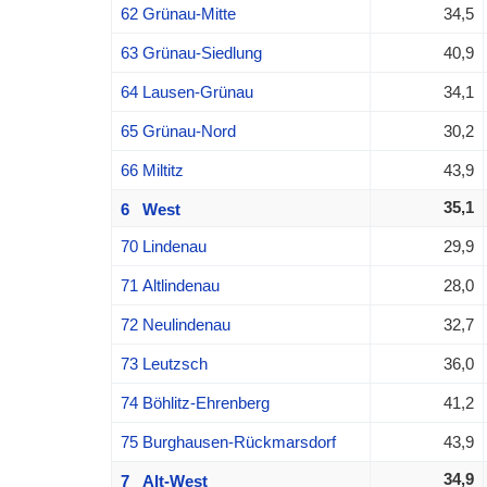
62 Grünau-Mitte
34,5
63 Grünau-Siedlung
40,9
64 Lausen-Grünau
34,1
65 Grünau-Nord
30,2
66 Miltitz
43,9
35,1
6 West
70 Lindenau
29,9
71 Altlindenau
28,0
72 Neulindenau
32,7
73 Leutzsch
36,0
74 Böhlitz-Ehrenberg
41,2
75 Burghausen-Rückmarsdorf
43,9
34,9
7 Alt-West