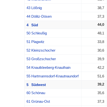
43 Lößnig
38,7
44 Dölitz-Dösen
37,3
44,0
4 Süd
50 Schleußig
48,1
51 Plagwitz
33,8
52 Kleinzschocher
30,6
53 Großzschocher
39,9
54 Knautkleeberg-Knauthain
42,2
55 Hartmannsdorf-Knautnaundorf
51,6
39,2
5 Südwest
60 Schönau
35,6
61 Grünau-Ost
37,3