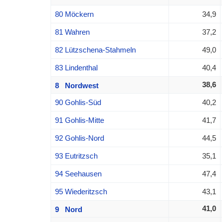
80 Möckern
34,9
81 Wahren
37,2
82 Lützschena-Stahmeln
49,0
83 Lindenthal
40,4
38,6
8 Nordwest
90 Gohlis-Süd
40,2
91 Gohlis-Mitte
41,7
92 Gohlis-Nord
44,5
93 Eutritzsch
35,1
94 Seehausen
47,4
95 Wiederitzsch
43,1
41,0
9 Nord