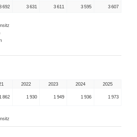
3 692
3 631
3 611
3 595
3 607
nsitz
n
n
21
2022
2023
2024
2025
1 862
1 930
1 949
1 936
1 973
nsitz