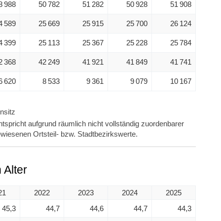
8 988
50 782
51 282
50 928
51 908
4 589
25 669
25 915
25 700
26 124
4 399
25 113
25 367
25 228
25 784
2 368
42 249
41 921
41 849
41 741
6 620
8 533
9 361
9 079
10 167
nsitz
tspricht aufgrund räumlich nicht vollständig zuordenbarer
wiesenen Ortsteil- bzw. Stadtbezirkswerte.
Alter
21
2022
2023
2024
2025
45,3
44,7
44,6
44,7
44,3