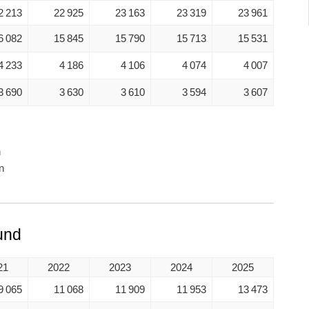
2 213
22 925
23 163
23 319
23 961
6 082
15 845
15 790
15 713
15 531
4 233
4 186
4 106
4 074
4 007
3 690
3 630
3 610
3 594
3 607
n
n
und
21
2022
2023
2024
2025
9 065
11 068
11 909
11 953
13 473