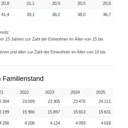
20,8
21,1
20,9
20,5
20,6
41,4
39,1
38,2
38,0
36,7
nsitz
er 15 Jahren zur Zahl der Einwohner im Alter von 15 bis
hren und älter zur Zahl der Einwohner im Alter von 15 bis
 Familienstand
21
2022
2023
2024
2025
2 394
23 099
23 305
23 470
24 111
6 199
15 966
15 897
15 813
15 631
4 256
4 208
4 124
4 093
4 018