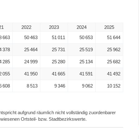
21
2022
2023
2024
2025
8 663
50 463
51 011
50 653
51 644
4 378
25 464
25 731
25 519
25 962
4 285
24 999
25 280
25 134
25 682
2 055
41 950
41 665
41 591
41 492
6 608
8 513
9 346
9 062
10 152
tspricht aufgrund räumlich nicht vollständig zuordenbarer
wiesenen Ortsteil- bzw. Stadtbezirkswerte.