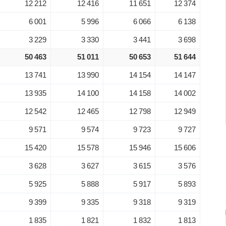
12 212
12 416
11 651
12 374
6 001
5 996
6 066
6 138
3 229
3 330
3 441
3 698
50 463
51 011
50 653
51 644
13 741
13 990
14 154
14 147
13 935
14 100
14 158
14 002
12 542
12 465
12 798
12 949
9 571
9 574
9 723
9 727
15 420
15 578
15 946
15 606
3 628
3 627
3 615
3 576
5 925
5 888
5 917
5 893
9 399
9 335
9 318
9 319
1 835
1 821
1 832
1 813