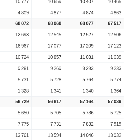
10 777
10 659
10 407
10 465
4 809
4 877
4 874
4 863
68 072
68 068
68 077
67 517
12 698
12 545
12 527
12 506
16 967
17 077
17 209
17 123
10 724
10 857
11 031
11 039
9 281
9 269
9 293
9 233
5 731
5 728
5 764
5 774
1 328
1 341
1 340
1 364
56 729
56 817
57 164
57 039
5 650
5 705
5 786
5 725
7 775
7 731
7 832
7 919
13 761
13 594
14 046
13 932