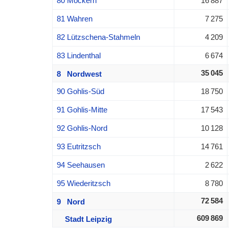
80 Möckern
16 887
81 Wahren
7 275
82 Lützschena-Stahmeln
4 209
83 Lindenthal
6 674
35 045
8 Nordwest
90 Gohlis-Süd
18 750
91 Gohlis-Mitte
17 543
92 Gohlis-Nord
10 128
93 Eutritzsch
14 761
94 Seehausen
2 622
95 Wiederitzsch
8 780
72 584
9 Nord
609 869
Stadt Leipzig