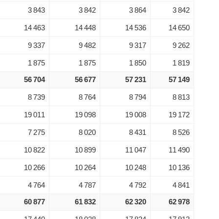
3 843
3 842
3 864
3 842
14 463
14 448
14 536
14 650
9 337
9 482
9 317
9 262
1 875
1 875
1 850
1 819
56 704
56 677
57 231
57 149
8 739
8 764
8 794
8 813
19 011
19 098
19 008
19 172
7 275
8 020
8 431
8 526
10 822
10 899
11 047
11 490
10 266
10 264
10 248
10 136
4 764
4 787
4 792
4 841
60 877
61 832
62 320
62 978