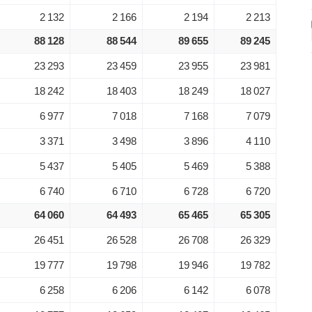
2 132
2 166
2 194
2 213
88 128
88 544
89 655
89 245
23 293
23 459
23 955
23 981
18 242
18 403
18 249
18 027
6 977
7 018
7 168
7 079
3 371
3 498
3 896
4 110
5 437
5 405
5 469
5 388
6 740
6 710
6 728
6 720
64 060
64 493
65 465
65 305
26 451
26 528
26 708
26 329
19 777
19 798
19 946
19 782
6 258
6 206
6 142
6 078