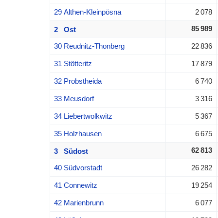
29 Althen-Kleinpösna
2 078
85 989
2 Ost
30 Reudnitz-Thonberg
22 836
31 Stötteritz
17 879
32 Probstheida
6 740
33 Meusdorf
3 316
34 Liebertwolkwitz
5 367
35 Holzhausen
6 675
62 813
3 Südost
40 Südvorstadt
26 282
41 Connewitz
19 254
42 Marienbrunn
6 077