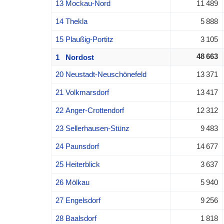
13 Mockau-Nord
11 489
14 Thekla
5 888
15 Plaußig-Portitz
3 105
48 663
1 Nordost
20 Neustadt-Neuschönefeld
13 371
21 Volkmarsdorf
13 417
22 Anger-Crottendorf
12 312
23 Sellerhausen-Stünz
9 483
24 Paunsdorf
14 677
25 Heiterblick
3 637
26 Mölkau
5 940
27 Engelsdorf
9 256
28 Baalsdorf
1 818