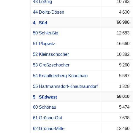
43 Lößnig
10 783
44 Dölitz-Dösen
4 600
66 996
4 Süd
50 Schleußig
12 683
51 Plagwitz
16 660
52 Kleinzschocher
10 382
53 Großzschocher
9 260
54 Knautkleeberg-Knauthain
5 697
55 Hartmannsdorf-Knautnaundorf
1 328
56 010
5 Südwest
60 Schönau
5 474
61 Grünau-Ost
7 638
62 Grünau-Mitte
13 460