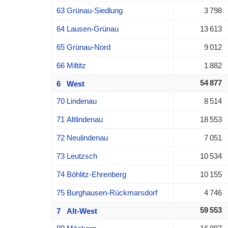
63 Grünau-Siedlung
3 798
64 Lausen-Grünau
13 613
65 Grünau-Nord
9 012
66 Miltitz
1 882
54 877
6 West
70 Lindenau
8 514
71 Altlindenau
18 553
72 Neulindenau
7 051
73 Leutzsch
10 534
74 Böhlitz-Ehrenberg
10 155
75 Burghausen-Rückmarsdorf
4 746
59 553
7 Alt-West