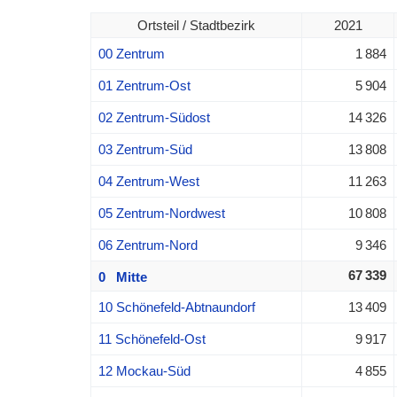
Ortsteil / Stadtbezirk
2021
00 Zentrum
1 884
01 Zentrum-Ost
5 904
02 Zentrum-Südost
14 326
03 Zentrum-Süd
13 808
04 Zentrum-West
11 263
05 Zentrum-Nordwest
10 808
06 Zentrum-Nord
9 346
67 339
0 Mitte
10 Schönefeld-Abtnaundorf
13 409
11 Schönefeld-Ost
9 917
12 Mockau-Süd
4 855