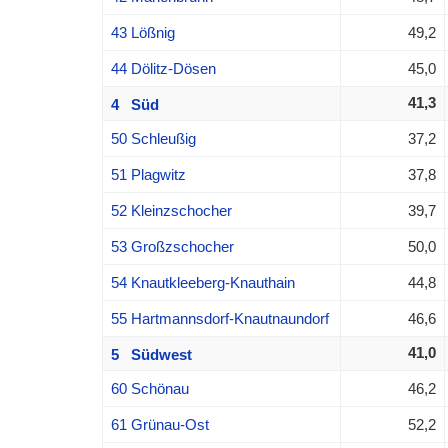
43 Lößnig
49,2
44 Dölitz-Dösen
45,0
41,3
4 Süd
50 Schleußig
37,2
51 Plagwitz
37,8
52 Kleinzschocher
39,7
53 Großzschocher
50,0
54 Knautkleeberg-Knauthain
44,8
55 Hartmannsdorf-Knautnaundorf
46,6
41,0
5 Südwest
60 Schönau
46,2
61 Grünau-Ost
52,2