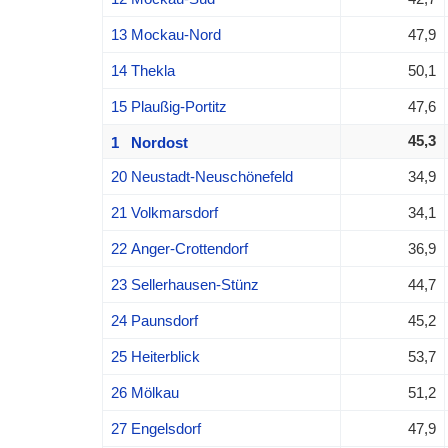
13 Mockau-Nord
47,9
14 Thekla
50,1
15 Plaußig-Portitz
47,6
45,3
1 Nordost
20 Neustadt-Neuschönefeld
34,9
21 Volkmarsdorf
34,1
22 Anger-Crottendorf
36,9
23 Sellerhausen-Stünz
44,7
24 Paunsdorf
45,2
25 Heiterblick
53,7
26 Mölkau
51,2
27 Engelsdorf
47,9