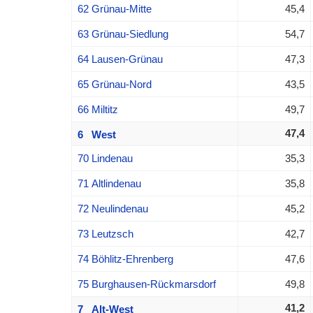
62 Grünau-Mitte
45,4
63 Grünau-Siedlung
54,7
64 Lausen-Grünau
47,3
65 Grünau-Nord
43,5
66 Miltitz
49,7
47,4
6 West
70 Lindenau
35,3
71 Altlindenau
35,8
72 Neulindenau
45,2
73 Leutzsch
42,7
74 Böhlitz-Ehrenberg
47,6
75 Burghausen-Rückmarsdorf
49,8
41,2
7 Alt-West