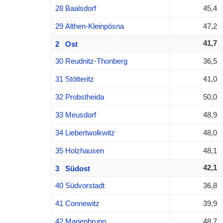
28 Baalsdorf
45,4
29 Althen-Kleinpösna
47,2
41,7
2 Ost
30 Reudnitz-Thonberg
36,5
31 Stötteritz
41,0
32 Probstheida
50,0
33 Meusdorf
48,9
34 Liebertwolkwitz
48,0
35 Holzhausen
48,1
42,1
3 Südost
40 Südvorstadt
36,8
41 Connewitz
39,9
42 Marienbrunn
48,7