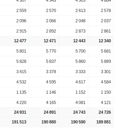
4 907
4 943
4 909
4 864
2 559
2 570
2 613
2 578
2 096
2 066
2 048
2 037
2 915
2 892
2 873
2 861
12 477
12 471
12 443
12 340
5 801
5 770
5 700
5 681
5 828
5 837
5 860
5 889
3 415
3 378
3 333
3 301
4 532
4 595
4 617
4 584
1 135
1 146
1 152
1 150
4 220
4 165
4 081
4 121
24 931
24 891
24 743
24 726
191 513
190 880
190 590
189 881