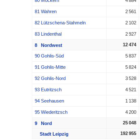
80 Möckern
4 884
81 Wahren
2 561
82 Lützschena-Stahmeln
2 102
83 Lindenthal
2 927
12 474
8 Nordwest
90 Gohlis-Süd
5 837
91 Gohlis-Mitte
5 824
92 Gohlis-Nord
3 528
93 Eutritzsch
4 521
94 Seehausen
1 138
95 Wiederitzsch
4 200
25 048
9 Nord
192 955
Stadt Leipzig