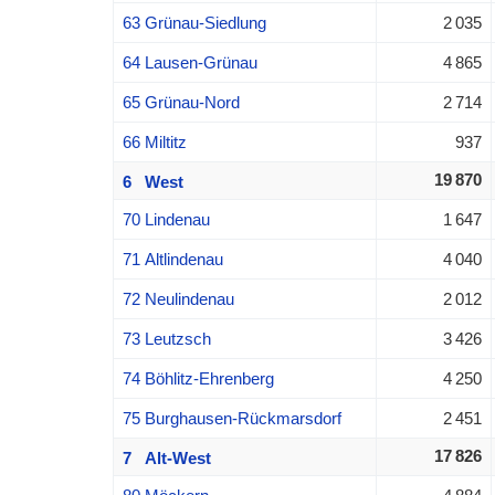
63 Grünau-Siedlung
2 035
64 Lausen-Grünau
4 865
65 Grünau-Nord
2 714
66 Miltitz
937
19 870
6 West
70 Lindenau
1 647
71 Altlindenau
4 040
72 Neulindenau
2 012
73 Leutzsch
3 426
74 Böhlitz-Ehrenberg
4 250
75 Burghausen-Rückmarsdorf
2 451
17 826
7 Alt-West