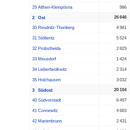
29 Althen-Kleinpösna
986
26 646
2 Ost
30 Reudnitz-Thonberg
4 981
31 Stötteritz
5 524
32 Probstheida
2 829
33 Meusdorf
1 424
34 Liebertwolkwitz
2 314
35 Holzhausen
3 032
20 104
3 Südost
40 Südvorstadt
6 497
41 Connewitz
4 683
42 Marienbrunn
2 431