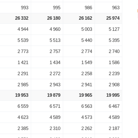
993
995
986
963
26 332
26 180
26 162
25 974
4 944
4 960
5 003
5 127
5 539
5 513
5 440
5 395
2 773
2 757
2 774
2 740
1 421
1 434
1 549
1 586
2 291
2 272
2 258
2 239
2 985
2 943
2 941
2 908
19 953
19 879
19 965
19 995
6 559
6 571
6 563
6 467
4 623
4 589
4 573
4 589
2 385
2 310
2 262
2 187