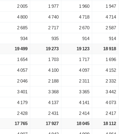
2 005
1 977
1 960
1 947
4 800
4 740
4 718
4 714
2 685
2 717
2 670
2 587
934
935
914
914
19 499
19 273
19 123
18 918
1 654
1 703
1 717
1 696
4 057
4 100
4 097
4 152
2 046
2 188
2 311
2 332
3 401
3 368
3 365
3 442
4 179
4 137
4 141
4 073
2 428
2 431
2 414
2 417
17 765
17 927
18 045
18 112