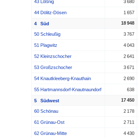
43 Lößnig
3 680
44 Dölitz-Dösen
1 657
18 948
4 Süd
50 Schleußig
3 767
51 Plagwitz
4 043
52 Kleinzschocher
2 641
53 Großzschocher
3 671
54 Knautkleeberg-Knauthain
2 690
55 Hartmannsdorf-Knautnaundorf
638
17 450
5 Südwest
60 Schönau
2 178
61 Grünau-Ost
2 711
62 Grünau-Mitte
4 430