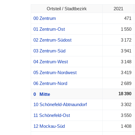
Ortsteil / Stadtbezirk
2021
00 Zentrum
471
01 Zentrum-Ost
1 550
02 Zentrum-Südost
3 172
03 Zentrum-Süd
3 941
04 Zentrum-West
3 148
05 Zentrum-Nordwest
3 419
06 Zentrum-Nord
2 689
18 390
0 Mitte
10 Schönefeld-Abtnaundorf
3 302
11 Schönefeld-Ost
3 550
12 Mockau-Süd
1 408