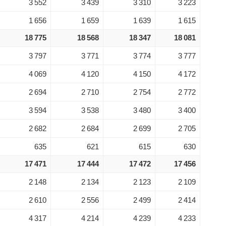
3 552
3 439
3 310
3 223
1 656
1 659
1 639
1 615
18 775
18 568
18 347
18 081
3 797
3 771
3 774
3 777
4 069
4 120
4 150
4 172
2 694
2 710
2 754
2 772
3 594
3 538
3 480
3 400
2 682
2 684
2 699
2 705
635
621
615
630
17 471
17 444
17 472
17 456
2 148
2 134
2 123
2 109
2 610
2 556
2 499
2 414
4 317
4 214
4 239
4 233