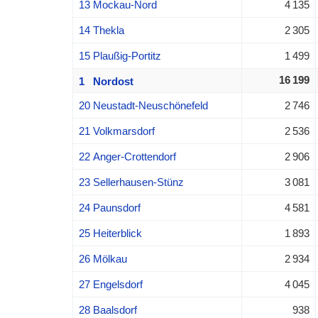
13 Mockau-Nord
4 135
14 Thekla
2 305
15 Plaußig-Portitz
1 499
16 199
1 Nordost
20 Neustadt-Neuschönefeld
2 746
21 Volkmarsdorf
2 536
22 Anger-Crottendorf
2 906
23 Sellerhausen-Stünz
3 081
24 Paunsdorf
4 581
25 Heiterblick
1 893
26 Mölkau
2 934
27 Engelsdorf
4 045
28 Baalsdorf
938