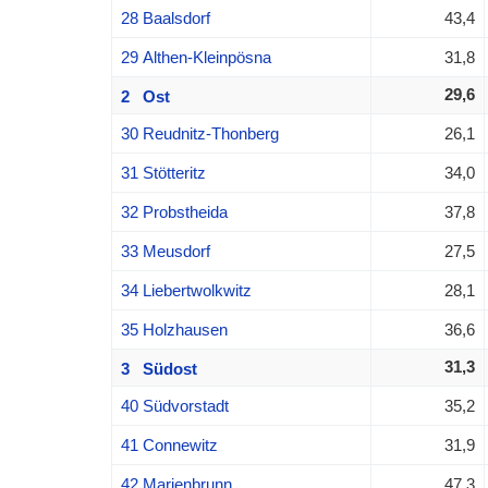
28 Baalsdorf
43,4
29 Althen-Kleinpösna
31,8
29,6
2 Ost
30 Reudnitz-Thonberg
26,1
31 Stötteritz
34,0
32 Probstheida
37,8
33 Meusdorf
27,5
34 Liebertwolkwitz
28,1
35 Holzhausen
36,6
31,3
3 Südost
40 Südvorstadt
35,2
41 Connewitz
31,9
42 Marienbrunn
47,3