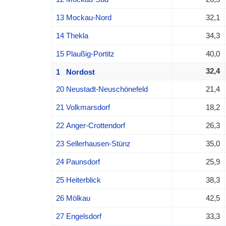
13 Mockau-Nord
32,1
14 Thekla
34,3
15 Plaußig-Portitz
40,0
32,4
1 Nordost
20 Neustadt-Neuschönefeld
21,4
21 Volkmarsdorf
18,2
22 Anger-Crottendorf
26,3
23 Sellerhausen-Stünz
35,0
24 Paunsdorf
25,9
25 Heiterblick
38,3
26 Mölkau
42,5
27 Engelsdorf
33,3