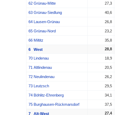
62 Grünau-Mitte
27,3
63 Grünau-Siedlung
40,6
64 Lausen-Grünau
26,8
65 Grünau-Nord
23,2
66 Miltitz
35,8
28,8
6 West
70 Lindenau
18,9
71 Altlindenau
20,5
72 Neulindenau
26,2
73 Leutzsch
29,5
74 Böhlitz-Ehrenberg
34,1
75 Burghausen-Rückmarsdorf
37,5
27,4
7 Alt-West