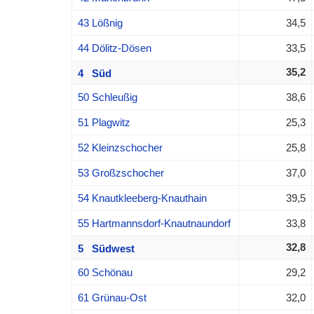
43 Lößnig
34,5
44 Dölitz-Dösen
33,5
35,2
4 Süd
50 Schleußig
38,6
51 Plagwitz
25,3
52 Kleinzschocher
25,8
53 Großzschocher
37,0
54 Knautkleeberg-Knauthain
39,5
55 Hartmannsdorf-Knautnaundorf
33,8
32,8
5 Südwest
60 Schönau
29,2
61 Grünau-Ost
32,0