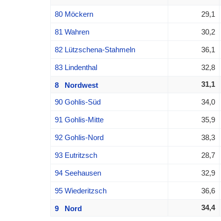
80 Möckern
29,1
81 Wahren
30,2
82 Lützschena-Stahmeln
36,1
83 Lindenthal
32,8
31,1
8 Nordwest
90 Gohlis-Süd
34,0
91 Gohlis-Mitte
35,9
92 Gohlis-Nord
38,3
93 Eutritzsch
28,7
94 Seehausen
32,9
95 Wiederitzsch
36,6
34,4
9 Nord