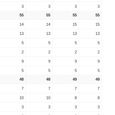
3
3
3
3
55
55
55
55
14
14
15
15
13
13
13
13
5
5
5
5
2
2
2
2
9
9
9
9
5
5
5
5
48
48
49
49
7
7
7
7
10
10
8
8
3
3
3
3