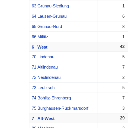
63 Grünau-Siedlung
1
64 Lausen-Grünau
6
65 Grünau-Nord
8
66 Miltitz
1
42
6 West
70 Lindenau
5
71 Altlindenau
7
72 Neulindenau
2
73 Leutzsch
5
74 Böhlitz-Ehrenberg
7
75 Burghausen-Rückmarsdorf
3
29
7 Alt-West