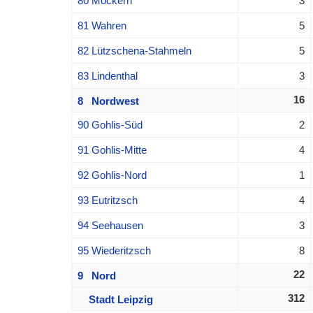
80 Möckern
3
81 Wahren
5
82 Lützschena-Stahmeln
5
83 Lindenthal
3
16
8 Nordwest
90 Gohlis-Süd
2
91 Gohlis-Mitte
4
92 Gohlis-Nord
1
93 Eutritzsch
4
94 Seehausen
3
95 Wiederitzsch
8
22
9 Nord
312
Stadt Leipzig