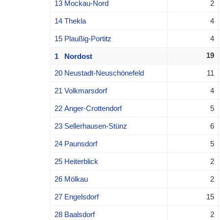
13 Mockau-Nord
2
14 Thekla
4
15 Plaußig-Portitz
4
19
1 Nordost
20 Neustadt-Neuschönefeld
11
21 Volkmarsdorf
4
22 Anger-Crottendorf
5
23 Sellerhausen-Stünz
6
24 Paunsdorf
5
25 Heiterblick
2
26 Mölkau
2
27 Engelsdorf
15
28 Baalsdorf
2