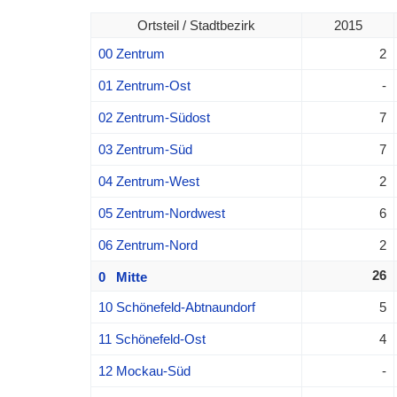
Ortsteil / Stadtbezirk
2015
00 Zentrum
2
01 Zentrum-Ost
-
02 Zentrum-Südost
7
03 Zentrum-Süd
7
04 Zentrum-West
2
05 Zentrum-Nordwest
6
06 Zentrum-Nord
2
26
0 Mitte
10 Schönefeld-Abtnaundorf
5
11 Schönefeld-Ost
4
12 Mockau-Süd
-