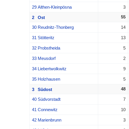
29 Althen-Kleinpösna
3
55
2 Ost
30 Reudnitz-Thonberg
14
31 Stötteritz
13
32 Probstheida
5
33 Meusdorf
2
34 Liebertwolkwitz
9
35 Holzhausen
5
48
3 Südost
40 Südvorstadt
7
41 Connewitz
10
42 Marienbrunn
3