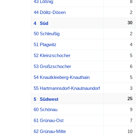
43 Lößnig
8
44 Dölitz-Dösen
2
30
4 Süd
50 Schleußig
2
51 Plagwitz
4
52 Kleinzschocher
5
53 Großzschocher
6
54 Knautkleeberg-Knauthain
5
55 Hartmannsdorf-Knautnaundorf
3
25
5 Südwest
60 Schönau
9
61 Grünau-Ost
7
62 Grünau-Mitte
10