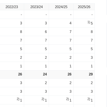
2022/23
2023/24
2024/25
2025/26
-
-
-
-
1)
3
3
4
5
8
6
7
8
7
7
7
7
5
5
5
5
2
2
2
3
1
1
1
1
26
24
26
29
3
2
2
2
3
3
3
3
2)
2)
2)
2)
1
1
1
1