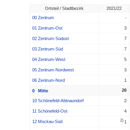
Ortsteil / Stadtbezirk
2021/22
00 Zentrum
-
01 Zentrum-Ost
3
02 Zentrum-Südost
7
03 Zentrum-Süd
7
04 Zentrum-West
5
05 Zentrum-Nordwest
3
06 Zentrum-Nord
1
26
0 Mitte
10 Schönefeld-Abtnaundorf
2
11 Schönefeld-Ost
4
2)
12 Mockau-Süd
1