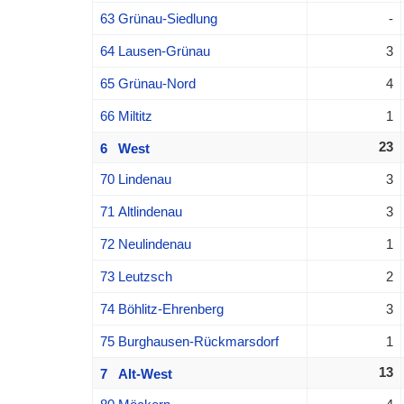
63 Grünau-Siedlung
-
64 Lausen-Grünau
3
65 Grünau-Nord
4
66 Miltitz
1
23
6 West
70 Lindenau
3
71 Altlindenau
3
72 Neulindenau
1
73 Leutzsch
2
74 Böhlitz-Ehrenberg
3
75 Burghausen-Rückmarsdorf
1
13
7 Alt-West