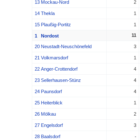
13 Mockau-Nord
2
14 Thekla
1
15 Plaußig-Portitz
1
11
1 Nordost
20 Neustadt-Neuschönefeld
3
21 Volkmarsdorf
1
22 Anger-Crottendorf
4
23 Sellerhausen-Stünz
4
24 Paunsdorf
4
25 Heiterblick
1
26 Mölkau
2
27 Engelsdorf
3
28 Baalsdorf
-