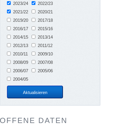
2023/24
2022/23
2021/22
2020/21
2019/20
2017/18
2016/17
2015/16
2014/15
2013/14
2012/13
2011/12
2010/11
2009/10
2008/09
2007/08
2006/07
2005/06
2004/05
OFFENE DATEN