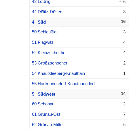
2)
43 Lößnig
6
44 Dölitz-Dösen
3
16
4 Süd
50 Schleußig
3
51 Plagwitz
4
52 Kleinzschocher
4
53 Großzschocher
2
54 Knautkleeberg-Knauthain
1
55 Hartmannsdorf-Knautnaundorf
-
14
5 Südwest
60 Schönau
2
61 Grünau-Ost
7
62 Grünau-Mitte
6