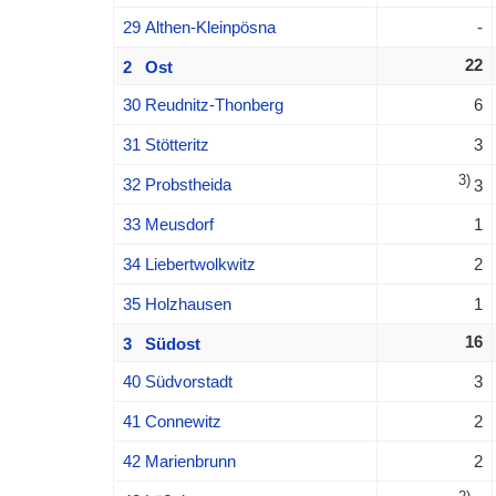
29 Althen-Kleinpösna
-
22
2 Ost
30 Reudnitz-Thonberg
6
31 Stötteritz
3
3)
32 Probstheida
3
33 Meusdorf
1
34 Liebertwolkwitz
2
35 Holzhausen
1
16
3 Südost
40 Südvorstadt
3
41 Connewitz
2
42 Marienbrunn
2