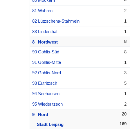
80 Möckern
4
81 Wahren
2
82 Lützschena-Stahmeln
1
83 Lindenthal
1
8
8 Nordwest
90 Gohlis-Süd
8
91 Gohlis-Mitte
1
92 Gohlis-Nord
3
93 Eutritzsch
5
94 Seehausen
1
95 Wiederitzsch
2
20
9 Nord
169
Stadt Leipzig